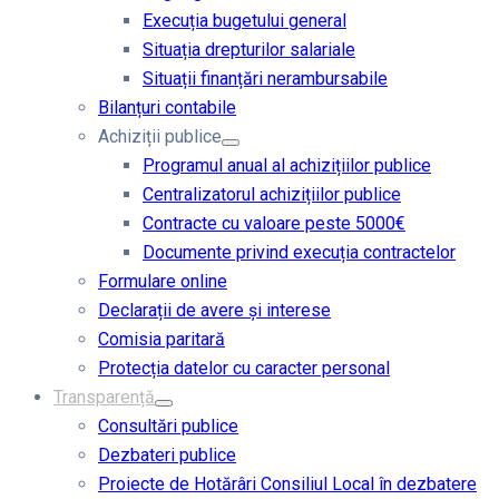
Execuția bugetului general
Situația drepturilor salariale
Situații finanțări nerambursabile
Bilanțuri contabile
Achiziții publice
Programul anual al achizițiilor publice
Centralizatorul achizițiilor publice
Contracte cu valoare peste 5000€
Documente privind execuția contractelor
Formulare online
Declarații de avere și interese
Comisia paritară
Protecția datelor cu caracter personal
Transparență
Consultări publice
Dezbateri publice
Proiecte de Hotărâri Consiliul Local în dezbatere