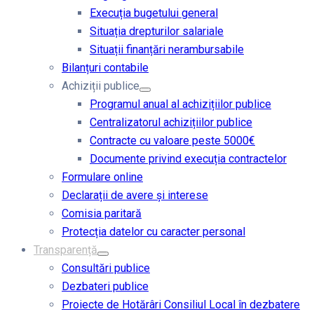
Execuția bugetului general
Situația drepturilor salariale
Situații finanțări nerambursabile
Bilanțuri contabile
Achiziții publice
Programul anual al achizițiilor publice
Centralizatorul achizițiilor publice
Contracte cu valoare peste 5000€
Documente privind execuția contractelor
Formulare online
Declarații de avere și interese
Comisia paritară
Protecția datelor cu caracter personal
Transparență
Consultări publice
Dezbateri publice
Proiecte de Hotărâri Consiliul Local în dezbatere