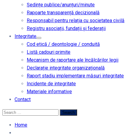
Ședințe publice/anunțuri/minute
Rapoarte transparență decizională
Responsabil pentru relația cu societatea civilă
Registru asociații, fundații și federații
Integritate
Cod etică / deontologie / conduită
Listă cadouri primite
Mecanism de raportare ale încălcărilor legii
Declarație integritate organizațională
Raport stadiu implementare măsuri integritate
Incidente de integritate
Materiale informative
Contact
Home