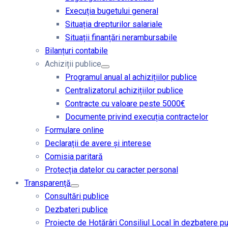
Execuția bugetului general
Situația drepturilor salariale
Situații finanțări nerambursabile
Bilanțuri contabile
Achiziții publice
Programul anual al achizițiilor publice
Centralizatorul achizițiilor publice
Contracte cu valoare peste 5000€
Documente privind execuția contractelor
Formulare online
Declarații de avere și interese
Comisia paritară
Protecția datelor cu caracter personal
Transparență
Consultări publice
Dezbateri publice
Proiecte de Hotărâri Consiliul Local în dezbatere p