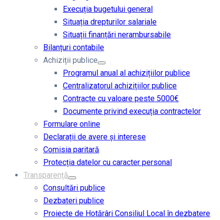
Execuția bugetului general
Situația drepturilor salariale
Situații finanțări nerambursabile
Bilanțuri contabile
Achiziții publice
Programul anual al achizițiilor publice
Centralizatorul achizițiilor publice
Contracte cu valoare peste 5000€
Documente privind execuția contractelor
Formulare online
Declarații de avere și interese
Comisia paritară
Protecția datelor cu caracter personal
Transparență
Consultări publice
Dezbateri publice
Proiecte de Hotărâri Consiliul Local în dezbatere