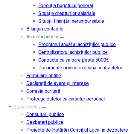
Execuția bugetului general
Situația drepturilor salariale
Situații finanțări nerambursabile
Bilanțuri contabile
Achiziții publice
Programul anual al achizițiilor publice
Centralizatorul achizițiilor publice
Contracte cu valoare peste 5000€
Documente privind execuția contractelor
Formulare online
Declarații de avere și interese
Comisia paritară
Protecția datelor cu caracter personal
Transparență
Consultări publice
Dezbateri publice
Proiecte de Hotărâri Consiliul Local în dezbatere