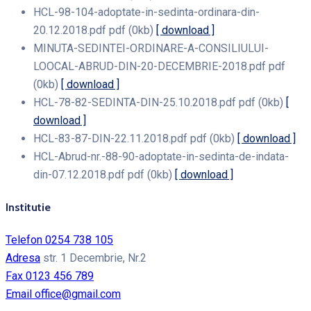
HCL-98-104-adoptate-in-sedinta-ordinara-din-
20.12.2018.pdf
pdf
(0kb)
[ download ]
MINUTA-SEDINTEI-ORDINARE-A-CONSILIULUI-
LOOCAL-ABRUD-DIN-20-DECEMBRIE-2018.pdf
pdf
(0kb)
[ download ]
HCL-78-82-SEDINTA-DIN-25.10.2018.pdf
pdf
(0kb)
[
download ]
HCL-83-87-DIN-22.11.2018.pdf
pdf
(0kb)
[ download ]
HCL-Abrud-nr.-88-90-adoptate-in-sedinta-de-indata-
din-07.12.2018.pdf
pdf
(0kb)
[ download ]
Institutie
Telefon
0254 738 105
Adresa
str. 1 Decembrie, Nr.2
Fax
0123 456 789
Email
office@gmail.com