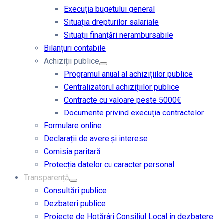
Execuția bugetului general
Situația drepturilor salariale
Situații finanțări nerambursabile
Bilanțuri contabile
Achiziții publice
Programul anual al achizițiilor publice
Centralizatorul achizițiilor publice
Contracte cu valoare peste 5000€
Documente privind execuția contractelor
Formulare online
Declarații de avere și interese
Comisia paritară
Protecția datelor cu caracter personal
Transparență
Consultări publice
Dezbateri publice
Proiecte de Hotărâri Consiliul Local în dezbatere