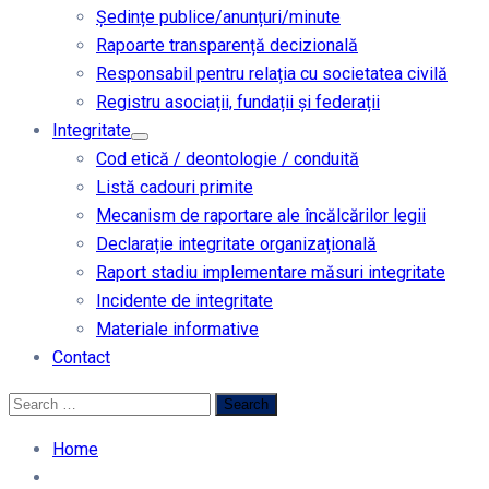
Ședințe publice/anunțuri/minute
Rapoarte transparență decizională
Responsabil pentru relația cu societatea civilă
Registru asociații, fundații și federații
Integritate
Cod etică / deontologie / conduită
Listă cadouri primite
Mecanism de raportare ale încălcărilor legii
Declarație integritate organizațională
Raport stadiu implementare măsuri integritate
Incidente de integritate
Materiale informative
Contact
Home