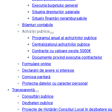
Execuția bugetului general
Situația drepturilor salariale
Situații finanțări nerambursabile
Bilanțuri contabile
Achiziții publice
Programul anual al achizițiilor publice
Centralizatorul achizițiilor publice
Contracte cu valoare peste 5000€
Documente privind execuția contractelor
Formulare online
Declarații de avere și interese
Comisia paritară
Protecția datelor cu caracter personal
Transparență
Consultări publice
Dezbateri publice
Proiecte de Hotărâri Consiliul Local în dezbatere p