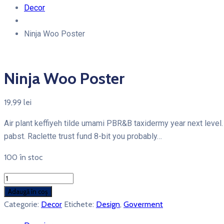
Decor
Ninja Woo Poster
Ninja Woo Poster
19,99
lei
Air plant keffiyeh tilde umami PBR&B taxidermy year next level
pabst. Raclette trust fund 8-bit you probably…
100 în stoc
Cantitate
Ninja
Adaugă în coș
Woo
Categorie:
Decor
Etichete:
Design
,
Goverment
Poster