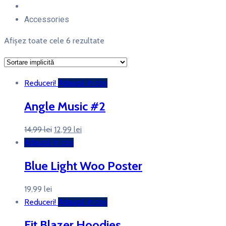
Accessories
Afișez toate cele 6 rezultate
Reduceri!
Adaugă în coș
Angle Music #2
Prețul
Prețul
14,99
lei
12,99
lei
inițial
curent
Adaugă în coș
a
este:
Blue Light Woo Poster
fost:
12,99 lei.
14,99 lei.
19,99
lei
Reduceri!
Adaugă în coș
Fit Blazer Hoodies