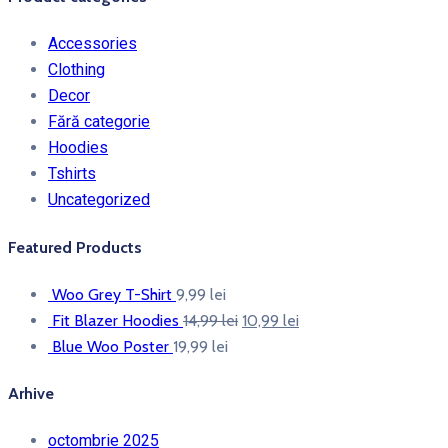
Accessories
Clothing
Decor
Fără categorie
Hoodies
Tshirts
Uncategorized
Featured Products
Woo Grey T-Shirt
9,99
lei
Prețul
Prețul
Fit Blazer Hoodies
14,99
lei
10,99
lei
inițial
curent
Blue Woo Poster
19,99
lei
a
este:
Arhive
fost:
10,99 lei.
14,99 lei.
octombrie 2025