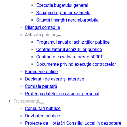
Execuția bugetului general
Situația drepturilor salariale
Situații finanțări nerambursabile
Bilanțuri contabile
Achiziții publice
Programul anual al achizițiilor publice
Centralizatorul achizițiilor publice
Contracte cu valoare peste 5000€
Documente privind execuția contractelor
Formulare online
Declarații de avere și interese
Comisia paritară
Protecția datelor cu caracter personal
Transparență
Consultări publice
Dezbateri publice
Proiecte de Hotărâri Consiliul Local în dezbatere