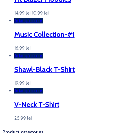
Prețul
Prețul
14,99
lei
10,99
lei
inițial
curent
Adaugă în coș
a
este:
Music Collection-#1
fost:
10,99 lei.
14,99 lei.
16,99
lei
Adaugă în coș
Shawl-Black T-Shirt
19,99
lei
Adaugă în coș
V-Neck T-Shirt
25,99
lei
Product categories