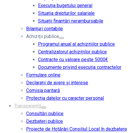
Execuția bugetului general
Situația drepturilor salariale
Situații finanțări nerambursabile
Bilanțuri contabile
Achiziții publice
Programul anual al achizițiilor publice
Centralizatorul achizițiilor publice
Contracte cu valoare peste 5000€
Documente privind execuția contractelor
Formulare online
Declarații de avere și interese
Comisia paritară
Protecția datelor cu caracter personal
Transparență
Consultări publice
Dezbateri publice
Proiecte de Hotărâri Consiliul Local în dezbatere