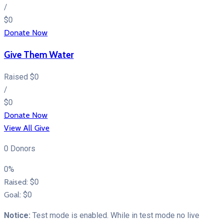
/
$0
Donate Now
Give Them Water
Raised
$0
/
$0
Donate Now
View All Give
0 Donors
0%
Raised:
$0
Goal:
$0
Notice:
Test mode is enabled. While in test mode no live