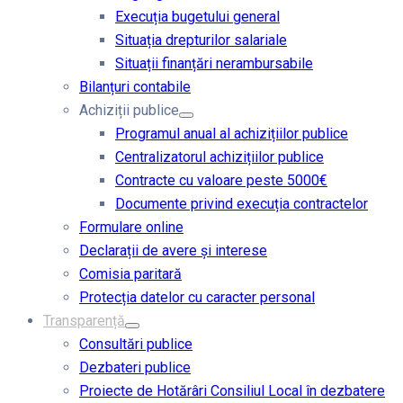
Execuția bugetului general
Situația drepturilor salariale
Situații finanțări nerambursabile
Bilanțuri contabile
Achiziții publice
Programul anual al achizițiilor publice
Centralizatorul achizițiilor publice
Contracte cu valoare peste 5000€
Documente privind execuția contractelor
Formulare online
Declarații de avere și interese
Comisia paritară
Protecția datelor cu caracter personal
Transparență
Consultări publice
Dezbateri publice
Proiecte de Hotărâri Consiliul Local în dezbatere