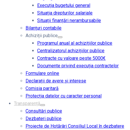
Execuția bugetului general
Situația drepturilor salariale
Situații finanțări nerambursabile
Bilanțuri contabile
Achiziții publice
Programul anual al achizițiilor publice
Centralizatorul achizițiilor publice
Contracte cu valoare peste 5000€
Documente privind execuția contractelor
Formulare online
Declarații de avere și interese
Comisia paritară
Protecția datelor cu caracter personal
Transparență
Consultări publice
Dezbateri publice
Proiecte de Hotărâri Consiliul Local în dezbatere